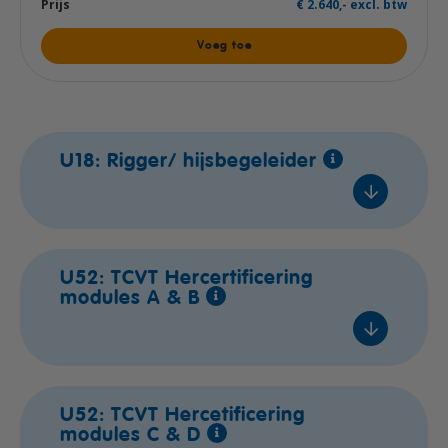
€ 2.640,- excl. btw
Voeg toe
U18: Rigger/ hijsbegeleider
Naaldwijk
U52: TCVT Hercertificering
modules A & B
ma 07 sep. 2026
Lestijden
1 / 4
Naaldwijk
U52: TCVT Hercetificering
€ 1.780,- excl. btw
modules C & D
do 17 sep. 2026