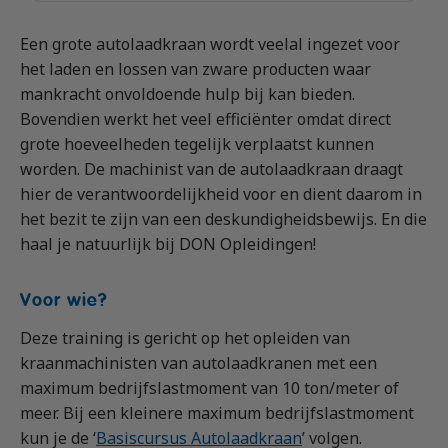
Vrachtauto met aanhanger CE
Machinist autolaadkraan met hijsfunctie
Praktijkopleider
Een grote autolaadkraan wordt veelal ingezet voor
Rijbewijs D (Bus)
Reachtruck
Praktijktrainer (PTN)
het laden en lossen van zware producten waar
Bus met aanhanger rijbewijs (DE)
VCA
Taaltraining Engels
mankracht onvoldoende hulp bij kan bieden.
Lange Zware Voertuigen (LZV)
Veiligheidstrainingen op maat
Bovendien werkt het veel efficiënter omdat direct
grote hoeveelheden tegelijk verplaatst kunnen
Trekker (T)
worden. De machinist van de autolaadkraan draagt
Taxi (Opleiding taxichauffeur)
hier de verantwoordelijkheid voor en dient daarom in
Training elektrische bestelbus
het bezit te zijn van een deskundigheidsbewijs. En die
haal je natuurlijk bij DON Opleidingen!
OGS+ Opleiding
Voor wie?
Deze training is gericht op het opleiden van
kraanmachinisten van autolaadkranen met een
maximum bedrijfslastmoment van 10 ton/meter of
meer. Bij een kleinere maximum bedrijfslastmoment
kun je de ‘
Basiscursus Autolaadkraan
’ volgen.