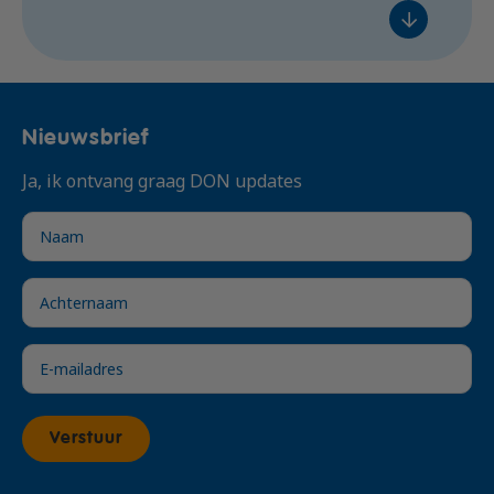
Voeg toe
08:00 - 16:00
10 / 12
Naaldwijk
€ 340,- excl. btw
Oosterhout
Nieuwsbrief
di 25 aug. 2026
Voeg toe
ma 16 nov. 2026
Ja, ik ontvang graag DON updates
08:00 - 16:00
Lestijden
7 / 12
2 / 2
€ 340,- excl. btw
Naaldwijk
€ 1.780,- excl. btw
Voeg toe
do 26 nov. 2026
Voeg toe
08:00 - 16:00
9 / 12
Naaldwijk
Verstuur
€ 340,- excl. btw
In overleg
ma 05 okt. 2026