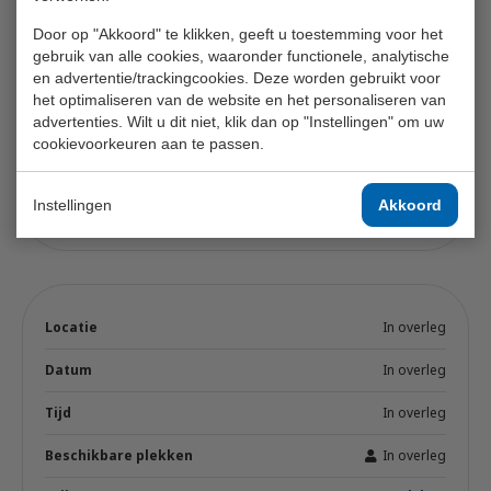
Door op "Akkoord" te klikken, geeft u toestemming voor het
ma 30 nov. 2026
gebruik van alle cookies, waaronder functionele, analytische
en advertentie/trackingcookies. Deze worden gebruikt voor
Lestijden
het optimaliseren van de website en het personaliseren van
advertenties. Wilt u dit niet, klik dan op "Instellingen" om uw
2 / 4
cookievoorkeuren aan te passen.
€ 2.640,- excl. btw
Instellingen
Akkoord
Voeg toe
In overleg
In overleg
In overleg
In overleg