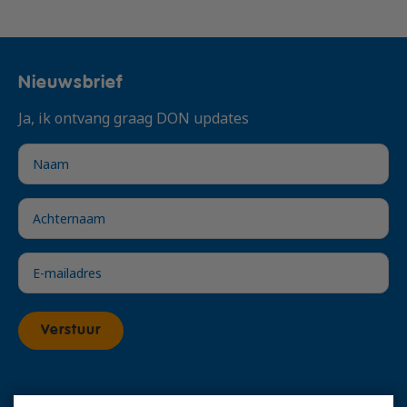
In overleg
In overleg
Nieuwsbrief
In overleg
Ja, ik ontvang graag DON updates
In overleg
€ 2.375,- excl. btw
Voeg toe
Verstuur