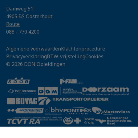
Damweg 51
4905 BS Oosterhout
Route
088 - 770 4200
Algemene voorwaarden
Klachtenprocedure
Privacyverklaring
BTW-vrijstelling
Cookies
© 2026 DON Opleidingen