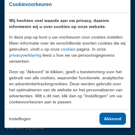
Opleidingen
Cookievoorkeuren
Rijopleidingen
Wij hechten veel waarde aan uw privacy, daarom
informeren wij u over cookies op onze website.
Code 95 nascholing
In deze pop-up kunt u uw voorkeuren voor cookies instellen.
Meer informatie over de verschillende soorten cookies die wij
Veiligheidstrainingen
gebruiken, vindt u op onze
cookies
pagina. In onze
privacyverklaring
leest u hoe we uw persoonsgegevens
Managementtrainingen
verwerken.
Door op "Akkoord" te klikken, geeft u toestemming voor het
gebruik van alle cookies, waaronder functionele, analytische
Over DON
en advertentie/trackingcookies. Deze worden gebruikt voor
het optimaliseren van de website en het personaliseren van
advertenties. Wilt u dit niet, klik dan op "Instellingen" om uw
Over ons
cookievoorkeuren aan te passen.
Nieuws
Instellingen
Akkoord
Werken bij DON