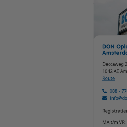
DON Opl
Amsterd
Deccaweg 
1042 AE A
Route
088 - 7
info@do
Registrati
MA t/m VR: 