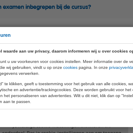
en examen inbegrepen bij de cursus?
euren
llie deze cursus ook incompany?
l waarde aan uw privacy, daarom informeren wij u over cookies o
unt u uw voorkeuren voor cookies instellen. Meer informatie over de ve
en cursus Verkeerseducatie volgen met SOOB-subsid
die wij gebruiken, vindt u op onze
cookies
pagina. In onze
privacyverkl
gegevens verwerken.
" te klikken, geeft u toestemming voor het gebruik van alle cookies, 
lytische en advertentie/trackingcookies. Deze worden gebruikt voor het
 het personaliseren van advertenties. Wilt u dit niet, klik dan op "Inst
n aan te passen.
Je huidige cookie-instellingen blokkeren dit