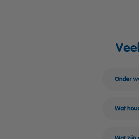
Vee
Onder we
Wat houd
Wat zijn