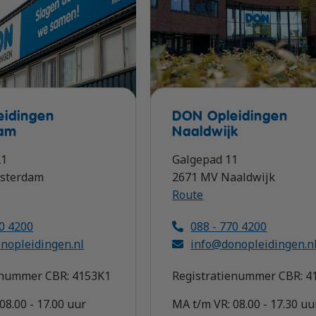
eidingen
DON Opleidingen
am
Naaldwijk
21
Galgepad 11
msterdam
2671 MV Naaldwijk
Route
70 4200
088 - 770 4200
nopleidingen.nl
info@donopleidingen.n
enummer CBR: 4153K1
Registratienummer CBR: 4
08.00 - 17.00 uur
MA t/m VR: 08.00 - 17.30 uu