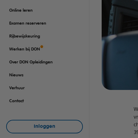
Rijbewijs D (Bus)
VCA
Taaltraining Engels
Online leren
Bus met aanhanger rij
Veiligheidstrainingen
Lange Zware Voertuig
Examen reserveren
Trekker (T)
Rijbewijskeuring
Taxi (Opleiding taxich
Werken bij DON
Training elektrische b
Over DON Opleidingen
OGS+ Opleiding
Nieuws
Verhuur
Contact
W
v
c
Inloggen
3