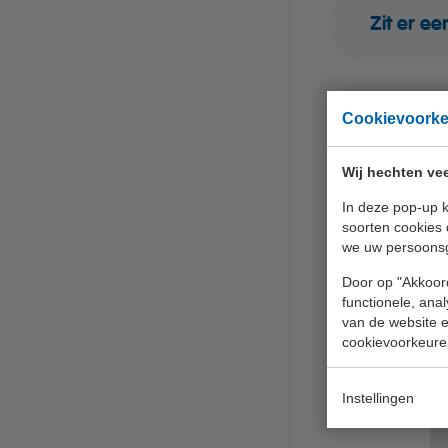
Zit er e
Cookievoork
Geven ju
Wij hechten vee
In deze pop-up k
Kan ik e
soorten cookies 
we uw persoons
Door op "Akkoord
functionele, ana
van de website en
cookievoorkeure
Instellingen