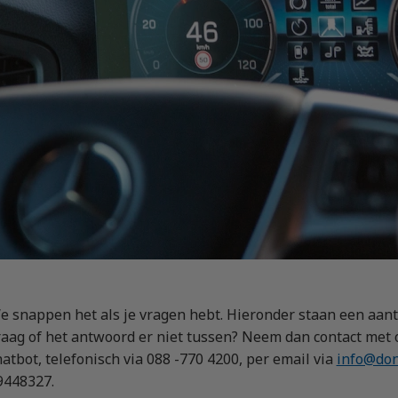
bewijs (DE)
 op maat
en (LZV)
auffeur)
estelbus
e snappen het als je vragen hebt. Hieronder staan een aanta
raag of het antwoord er niet tussen? Neem dan contact met o
hatbot, telefonisch via 088 -770 4200, per email via
info@don
9448327.