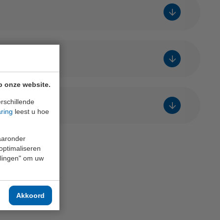
p onze website.
rschillende
ie?
aring
leest u hoe
waaronder
 optimaliseren
ellingen" om uw
Akkoord