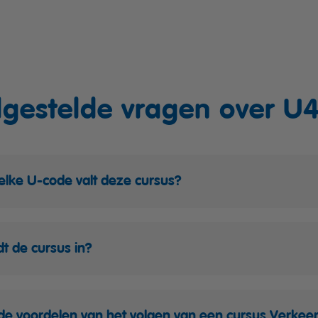
lgestelde vragen over U4
lke U-code valt deze cursus?
t de cursus in?
 de voordelen van het volgen van een cursus Verkee