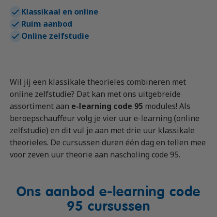
Vrachtauto met aanhanger CE
Machinist autolaadkraan met hijsfunctie
Praktijkopleider
Klassikaal en online
Rijbewijs D (Bus)
Reachtruck
Praktijktrainer (PTN)
Ruim aanbod
Online zelfstudie
Bus met aanhanger rijbewijs (DE)
VCA
Taaltraining Engels
Lange Zware Voertuigen (LZV)
Veiligheidstrainingen op maat
Trekker (T)
Wil jij een klassikale theorieles combineren met
Taxi (Opleiding taxichauffeur)
online zelfstudie? Dat kan met ons uitgebreide
Training elektrische bestelbus
assortiment aan
e-learning code 95
modules! Als
beroepschauffeur volg je vier uur e-learning (online
OGS+ Opleiding
zelfstudie) en dit vul je aan met drie uur klassikale
theorieles. De cursussen duren één dag en tellen mee
voor zeven uur theorie aan nascholing code 95.
Ons aanbod e-learning code
95 cursussen