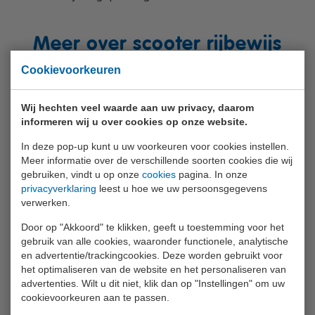
Meer over scooter rijbewijs
AM2
Cookievoorkeuren
Wat heb je nodig?
Wij hechten veel waarde aan uw privacy, daarom
informeren wij u over cookies op onze website.
Voor het aanvragen van je scooter rijbewijs heb je
In deze pop-up kunt u uw voorkeuren voor cookies instellen.
geen gezondheidsverklaring nodig. Wel heb je het
Meer informatie over de verschillende soorten cookies die wij
volgende nodig:
gebruiken, vindt u op onze
cookies
pagina. In onze
privacyverklaring
leest u hoe we uw persoonsgegevens
Theoriecertificaat (1,5 jaar geldig)
verwerken.
Voldoende afgerond praktijkexamen
Door op "Akkoord" te klikken, geeft u toestemming voor het
gebruik van alle cookies, waaronder functionele, analytische
en advertentie/trackingcookies. Deze worden gebruikt voor
Scooter rijbewijs aanvragen
het optimaliseren van de website en het personaliseren van
advertenties. Wilt u dit niet, klik dan op "Instellingen" om uw
Nadat je je scooter rijbewijs hebt gehaald, kun je hem
cookievoorkeuren aan te passen.
aanvragen bij jouw gemeente. Wil je precies weten