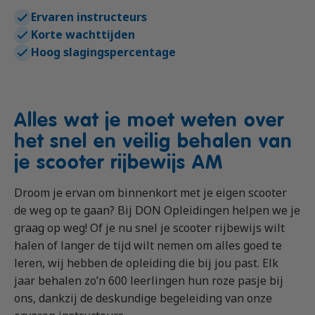
Vrachtauto met aanhanger CE
Machinist autolaadkraan met hijsfunctie
Praktijkopleider
Ervaren instructeurs
Rijbewijs D (Bus)
Reachtruck
Praktijktrainer (PTN)
Korte wachttijden
Hoog slagingspercentage
Bus met aanhanger rijbewijs (DE)
VCA
Taaltraining Engels
Lange Zware Voertuigen (LZV)
Veiligheidstrainingen op maat
Trekker (T)
Alles wat je moet weten over
Taxi (Opleiding taxichauffeur)
het snel en veilig behalen van
Training elektrische bestelbus
je scooter rijbewijs AM
OGS+ Opleiding
Droom je ervan om binnenkort met je eigen scooter
de weg op te gaan? Bij DON Opleidingen helpen we je
graag op weg! Of je nu snel je scooter rijbewijs wilt
halen of langer de tijd wilt nemen om alles goed te
leren, wij hebben de opleiding die bij jou past. Elk
jaar behalen zo’n 600 leerlingen hun roze pasje bij
ons, dankzij de deskundige begeleiding van onze