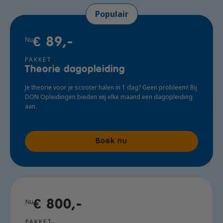
Populair
Nu
€ 89,-
PAKKET
Theorie dagopleiding
Je theorie voor je scooter halen in 1 dag? Geen probleem! Bij
DON Opleidingen bieden wij elke maand een dagopleiding
aan.
Boek nu
Nu
€ 800,-
PAKKET