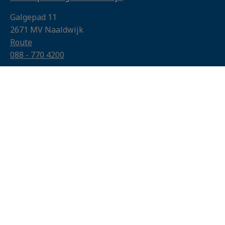
Galgepad 11
2671 MV Naaldwijk
Route
088 - 770 4200
DON Opleidingen Oosterhout
Damweg 51
4905 BS Oosterhout
Route
088 - 770 4200
Algemene voorwaarden
Klachtenprocedure
Privacyverklaring
BTW-vrijstelling
Cookies
© 2026 DON Opleidingen