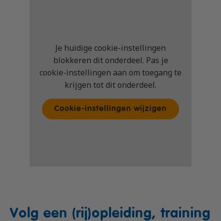
Situaties:
De vragen worden gesteld met
voorbeelden uit verkeerssituaties, waarbij
je je moet inleven in de rol van de
bromfietser.
Je huidige cookie-instellingen
blokkeren dit onderdeel. Pas je
cookie-instellingen aan om toegang te
krijgen tot dit onderdeel.
Cookie-instellingen wijzigen
Volg een (rij)opleiding, training