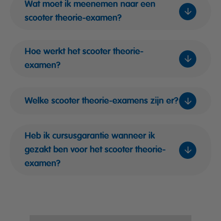
Wat moet ik meenemen naar een
scooter theorie-examen?
Hoe werkt het scooter theorie-
examen?
Welke scooter theorie-examens zijn er?
Heb ik cursusgarantie wanneer ik
gezakt ben voor het scooter theorie-
Afname:
Je neemt plaats in een
examenzaal achter een touchscreen en
examen?
beantwoordt de vragen digitaal.
Vraagsoorten:
Je krijgt verschillende
soorten vragen, waaronder ja/nee-vragen,
meerkeuzevragen, sleepvragen en vragen
waarbij je een getal moet invullen.