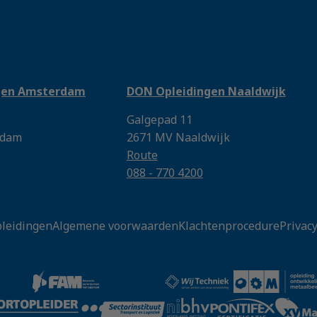
gen Amsterdam
DON Opleidingen Naaldwijk
Galgepad 11
rdam
2671 MV Naaldwijk
Route
088 - 770 4200
leidingen
Algemene voorwaarden
Klachtenprocedure
Privac