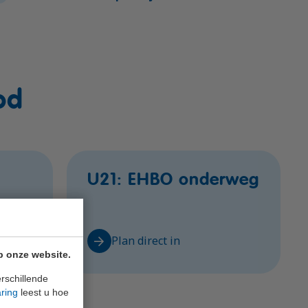
od
U21: EHBO onderweg
Plan direct in
p onze website.
rschillende
aring
leest u hoe