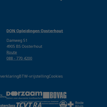
DON Opleidingen Oosterhout
Damweg 51
4905 BS Oosterhout
Route
088 - 770 4200
yverklaring
BTW-vrijstelling
Cookies