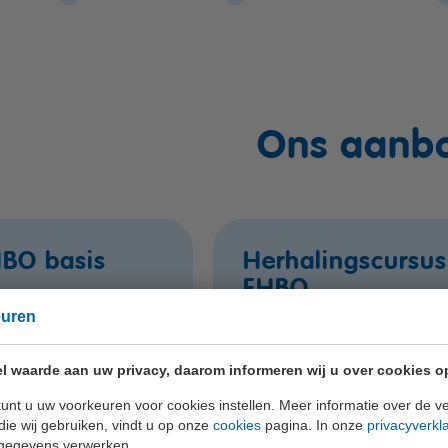
Ons aanb
HBO basis
Herhalingscursus
EHBO
euren
rect in
Plan direct in
l waarde aan uw privacy, daarom informeren wij u over cookies o
unt u uw voorkeuren voor cookies instellen. Meer informatie over de ve
die wij gebruiken, vindt u op onze
cookies
pagina. In onze
privacyverkl
gegevens verwerken.