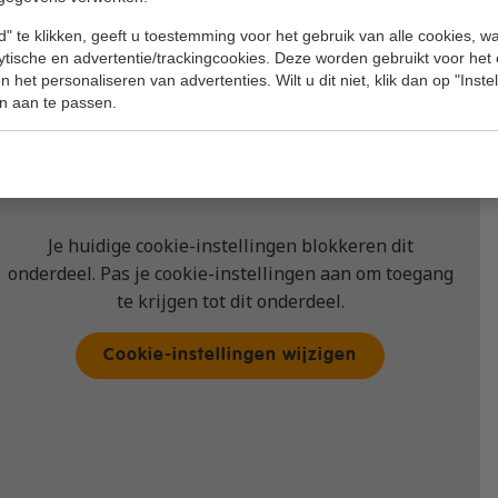
" te klikken, geeft u toestemming voor het gebruik van alle cookies, 
lytische en advertentie/trackingcookies. Deze worden gebruikt voor het
 het personaliseren van advertenties. Wilt u dit niet, klik dan op "Inst
n aan te passen.
Je huidige cookie-instellingen blokkeren dit
onderdeel. Pas je cookie-instellingen aan om toegang
te krijgen tot dit onderdeel.
Cookie-instellingen wijzigen