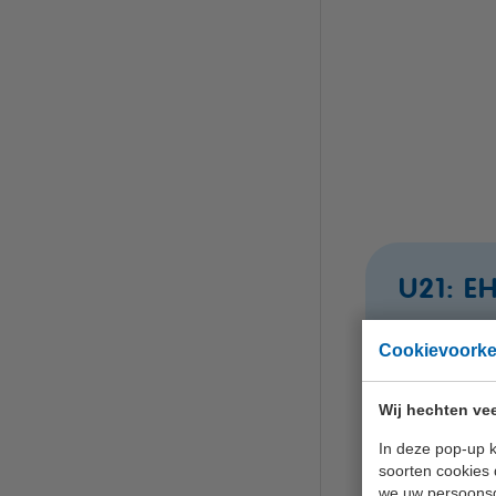
U21: E
Cookievoork
Plan di
Wij hechten vee
In deze pop-up k
soorten cookies 
we uw persoons