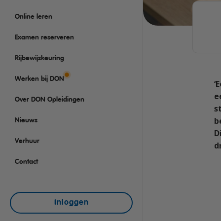
Rijbewijs D (Bus)
VCA
Taaltraining Engels
Online leren
Bus met aanhanger rij
Veiligheidstrainingen
Lange Zware Voertuig
Examen reserveren
Trekker (T)
Rijbewijskeuring
Taxi (Opleiding taxich
Werken bij DON
‘
Training elektrische b
e
Over DON Opleidingen
OGS+ Opleiding
s
b
Nieuws
D
Verhuur
d
Contact
Inloggen