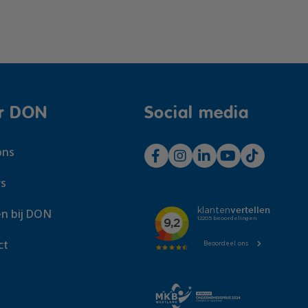
r DON
Social media
ons
s
n bij DON
ct