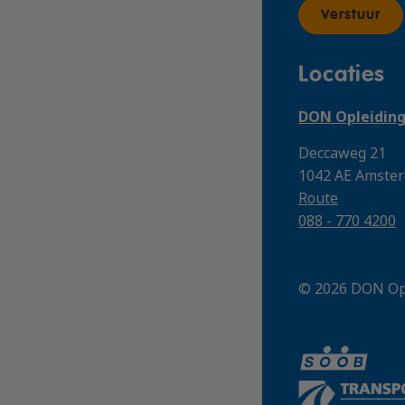
Verstuur
Locaties
DON Opleidin
Deccaweg 21
1042 AE Amste
Route
088 - 770 4200
© 2026 DON Op