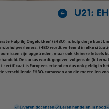
bewijs (DE)
U21: E
 op maat
en (LZV)
auffeur)
Eerste Hulp Bij Ongelukken’ (EHBO), is hulp die je kunt 
estelbus
erstehulpverleners. EHBO wordt verleend in elke situati
toornissen zijn opgetreden, maar ook kleinere letsels 
ehandeld. De cursus wordt gegeven volgens de (internati
it certificaat is Europees erkend en dus ook geldig in h
rie verschillende EHBO-cursussen aan die meetellen voo
Ervaren docenten
Leren handelen in nood