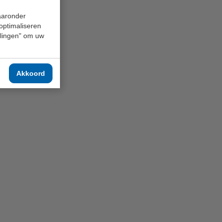
waaronder
 optimaliseren
ellingen" om uw
Akkoord