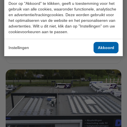
Door op "Akkoord" te klikken, geeft u toestemming voor het
088 - 770 4200
gebruik van alle cookies, waaronder functionele, analytische
info@donopleidingen.nl
en advertentie/trackingcookies. Deze worden gebruikt voor
het optimaliseren van de website en het personaliseren van
Registratienummer CBR: 4153K1
advertenties. Wilt u dit niet, klik dan op "Instellingen" om uw
cookievoorkeuren aan te passen.
MA t/m VR: 08.00 - 17.30 uur
ZA: 09.00 - 12.30 uur
Instellingen
Akkoord
ZO: Gesloten