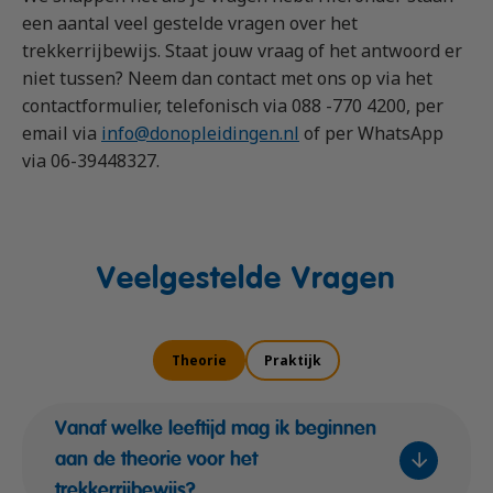
Vrachtauto met aanhanger CE
Machinist autolaadkraan met hijsfunctie
Praktijkopleider
een aantal veel gestelde vragen over het
trekkerrijbewijs. Staat jouw vraag of het antwoord er
Rijbewijs D (Bus)
Reachtruck
Praktijktrainer (PTN)
niet tussen? Neem dan contact met ons op via het
Bus met aanhanger rijbewijs (DE)
VCA
Taaltraining Engels
contactformulier, telefonisch via 088 -770 4200, per
Lange Zware Voertuigen (LZV)
Veiligheidstrainingen op maat
email via
info@donopleidingen.nl
of per WhatsApp
via
06-39448327.
Trekker (T)
Taxi (Opleiding taxichauffeur)
Training elektrische bestelbus
OGS+ Opleiding
Veelgestelde Vragen
Theorie
Praktijk
Vanaf welke leeftijd mag ik beginnen
aan de theorie voor het
trekkerrijbewijs?