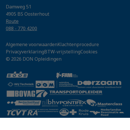
Damweg 51
4905 BS Oosterhout
Route
088 - 770 4200
Algemene voorwaarden
Klachtenprocedure
Privacyverklaring
BTW-vrijstelling
Cookies
© 2026 DON Opleidingen