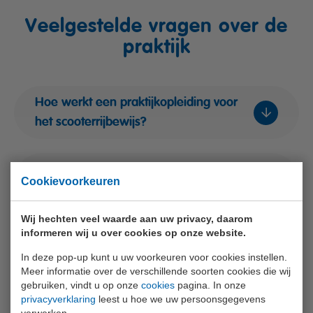
soorten vragen, waaronder ja/nee-vragen,
Veelgestelde vragen over de
meerkeuzevragen, sleepvragen en vragen
waarbij je een getal moet invullen.
praktijk
Situaties:
De vragen worden gesteld met
voorbeelden uit verkeerssituaties, waarbij
je je moet inleven in de rol van de
Hoe werkt een praktijkopleiding voor
bromfietser.
het scooterrijbewijs?
Hoe oud moet ik zijn voor het volgen
Cookievoorkeuren
van praktijklessen voor het
scooterrijbewijs?
Wij hechten veel waarde aan uw privacy, daarom
informeren wij u over cookies op onze website.
Waar kan ik een praktijkopleiding voor
In deze pop-up kunt u uw voorkeuren voor cookies instellen.
Meer informatie over de verschillende soorten cookies die wij
het scooterrijbewijs regelen?
gebruiken, vindt u op onze
cookies
pagina. In onze
privacyverklaring
leest u hoe we uw persoonsgegevens