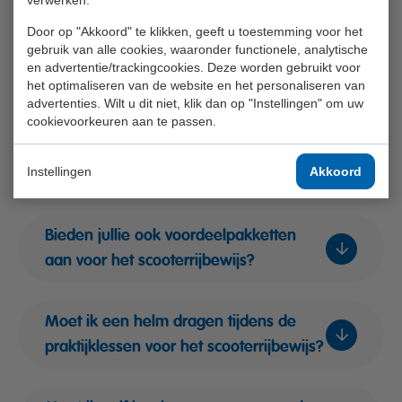
verwerken.
Moet ik voor de praktijkopleiding voor
Door op "Akkoord" te klikken, geeft u toestemming voor het
het scooterrijbewijs in het bezit zijn van
gebruik van alle cookies, waaronder functionele, analytische
een theoriecertificaat?
en advertentie/trackingcookies. Deze worden gebruikt voor
het optimaliseren van de website en het personaliseren van
advertenties. Wilt u dit niet, klik dan op "Instellingen" om uw
cookievoorkeuren aan te passen.
Welke kleding moet ik meenemen voor
de praktijklessen voor het
Instellingen
Akkoord
scooterrijbewijs?
Bieden jullie ook voordeelpakketten
aan voor het scooterrijbewijs?
Moet ik een helm dragen tijdens de
praktijklessen voor het scooterrijbewijs?