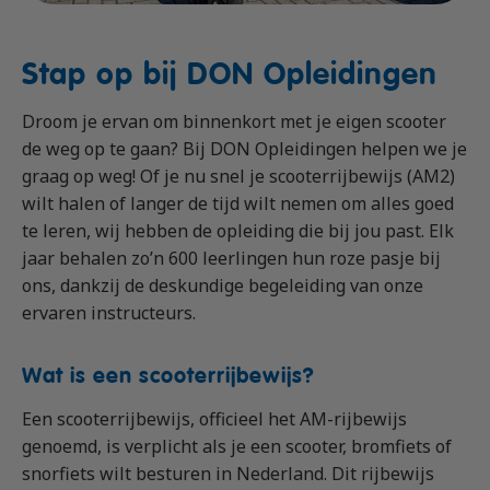
Vrachtauto met aanhanger CE
Machinist autolaadkraan met hijsfunctie
Praktijkopleider
Rijbewijs D (Bus)
Reachtruck
Praktijktrainer (PTN)
Stap op bij DON Opleidingen
Bus met aanhanger rijbewijs (DE)
VCA
Taaltraining Engels
Droom je ervan om binnenkort met je eigen scooter
Lange Zware Voertuigen (LZV)
Veiligheidstrainingen op maat
de weg op te gaan? Bij DON Opleidingen helpen we je
Trekker (T)
graag op weg! Of je nu snel je scooterrijbewijs (AM2)
Taxi (Opleiding taxichauffeur)
wilt halen of langer de tijd wilt nemen om alles goed
te leren, wij hebben de opleiding die bij jou past. Elk
Training elektrische bestelbus
jaar behalen zo’n 600 leerlingen hun roze pasje bij
OGS+ Opleiding
ons, dankzij de deskundige begeleiding van onze
ervaren instructeurs.
Wat is een scooterrijbewijs?
Een scooterrijbewijs, officieel het AM-rijbewijs
genoemd, is verplicht als je een scooter, bromfiets of
snorfiets wilt besturen in Nederland. Dit rijbewijs