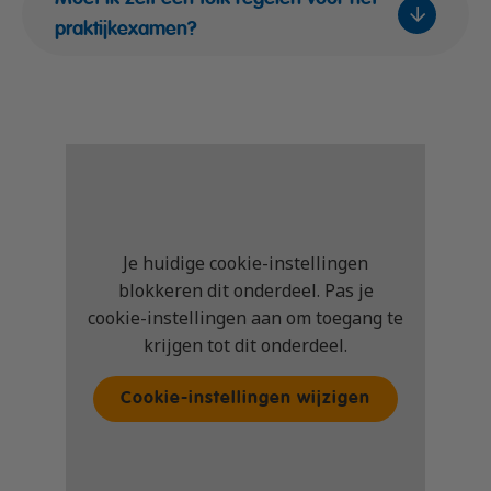
praktijkexamen?
Onderdeel
Prijs (incl. btw)
Theorie
€ 118,-
zelfstudiepakket
Theorie
€ 89,-
Je huidige cookie-instellingen
dagopleiding
blokkeren dit onderdeel. Pas je
cookie-instellingen aan om toegang te
Theorie-
krijgen tot dit onderdeel.
€ 65,-
examen
Cookie-instellingen wijzigen
Opstappakket
€ 725,-
Totaalpakket
€ 790,-