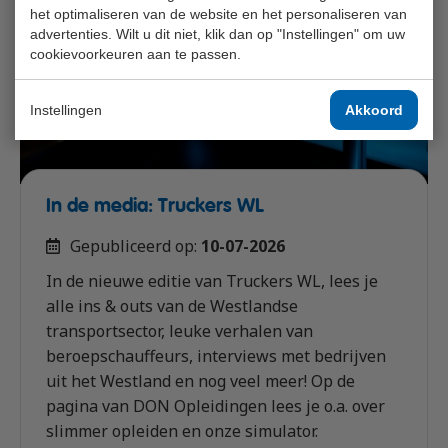
het optimaliseren van de website en het personaliseren van
advertenties. Wilt u dit niet, klik dan op "Instellingen" om uw
cookievoorkeuren aan te passen.
Instellingen
Akkoord
In de media: Truckers WL
Gepubliceerd op:
10-07-2026
In de nieuwe editie van Truckers WL, lees je
alle ins & outs van de Westlandse
transportsector, leuke verhalen van
beroepschauffeurs, interviews met bedrijven
uit het Westland en nog veel meer! Op de
pagina van DON Opleidingen lees je o.a. over
slimmer opleiden en onze simulator.