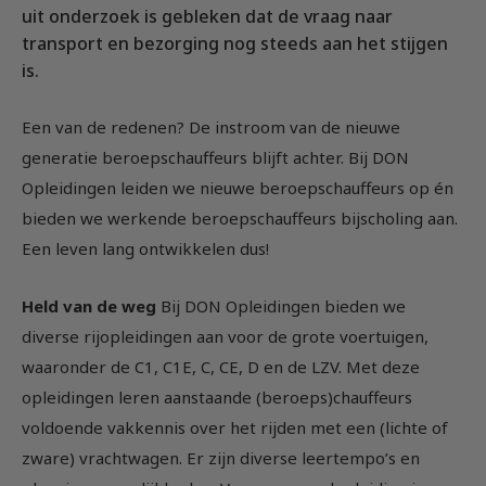
uit onderzoek is gebleken dat de vraag naar
Vrachtauto met aanhanger CE
Machinist autolaadkraan met hijsfunctie
Praktijkopleider
transport en bezorging nog steeds aan het stijgen
Rijbewijs D (Bus)
Reachtruck
Praktijktrainer (PTN)
is.
Bus met aanhanger rijbewijs (DE)
VCA
Taaltraining Engels
Lange Zware Voertuigen (LZV)
Veiligheidstrainingen op maat
Een van de redenen? De instroom van de nieuwe
generatie beroepschauffeurs blijft achter. Bij DON
Trekker (T)
Opleidingen leiden we nieuwe beroepschauffeurs op én
Taxi (Opleiding taxichauffeur)
bieden we werkende beroepschauffeurs bijscholing aan.
Training elektrische bestelbus
Een leven lang ontwikkelen dus!
OGS+ Opleiding
Held van de weg
Bij DON Opleidingen bieden we
diverse rijopleidingen aan voor de grote voertuigen,
waaronder de C1, C1E, C, CE, D en de LZV. Met deze
opleidingen leren aanstaande (beroeps)chauffeurs
voldoende vakkennis over het rijden met een (lichte of
zware) vrachtwagen. Er zijn diverse leertempo’s en