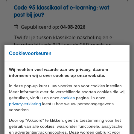
Code 95 klassikaal of e-learning: wat
past bij jou?
Gepubliceerd op:
04-08-2026
Twijfel je tussen klassikale nascholing en e-
learning bij code 95? Lees de CBR-regels en
kies de vorm die past bij jouw planning en
Cookievoorkeuren
werk.
Wij hechten veel waarde aan uw privacy, daarom
informeren wij u over cookies op onze website.
Lees meer
In deze pop-up kunt u uw voorkeuren voor cookies instellen.
Meer informatie over de verschillende soorten cookies die wij
gebruiken, vindt u op onze
cookies
pagina. In onze
privacyverklaring
leest u hoe we uw persoonsgegevens
verwerken.
Door op "Akkoord" te klikken, geeft u toestemming voor het
gebruik van alle cookies, waaronder functionele, analytische
en advertentie/trackingcookies. Deze worden gebruikt voor