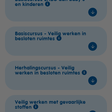
In overleg
en kinderen
€ 240,- excl. btw
In overleg
€ 325,- excl. btw
In overleg
Voeg toe
Voeg toe
In overleg
In overleg
Basiscursus - Veilig werken in
€ 105,- excl. btw
besloten ruimtes
In overleg
In overleg
Voeg toe
In overleg
In overleg
In overleg
In overleg
In overleg
Herhalingscursus - Veilig
€ 209,- excl. btw
In overleg
werken in besloten ruimtes
In overleg
Voeg toe
€ 240,- excl. btw
In overleg
Voeg toe
In overleg
In overleg
Veilig werken met gevaarlijke
€ 509,- excl. btw
stoffen
In overleg