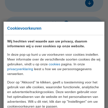
Voeg toe
In overleg
In overleg
In overleg
U16: Terminaltrekker
€ 310,- excl. btw
Cookievoorkeuren
In overleg
Voeg toe
In overleg
Wij hechten veel waarde aan uw privacy, daarom
informeren wij u over cookies op onze website.
In overleg
In overleg
U30: Shovel
In deze pop-up kunt u uw voorkeuren voor cookies instellen.
€ 310,- excl. btw
In overleg
Meer informatie over de verschillende soorten cookies die wij
gebruiken, vindt u op onze
cookies
pagina. In onze
In overleg
privacyverklaring
leest u hoe we uw persoonsgegevens
Voeg toe
verwerken.
In overleg
In overleg
Veilig werken op hoogte
Door op "Akkoord" te klikken, geeft u toestemming voor het
€ 310,- excl. btw
gebruik van alle cookies, waaronder functionele, analytische
In overleg
en advertentie/trackingcookies. Deze worden gebruikt voor
In overleg
het optimaliseren van de website en het personaliseren van
Voeg toe
advertenties. Wilt u dit niet, klik dan op "Instellingen" om uw
In overleg
In overleg
cookievoorkeuren aan te passen.