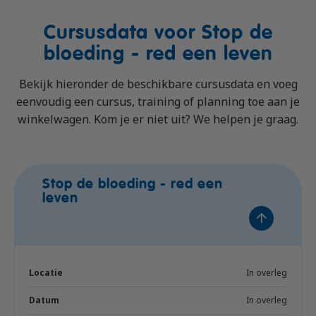
Vrachtauto met aanhanger CE
Machinist autolaadkraan met hijsfunctie
Praktijkopleider
Cursusdata voor Stop de
Rijbewijs D (Bus)
Reachtruck
Praktijktrainer (PTN)
bloeding - red een leven
Bus met aanhanger rijbewijs (DE)
VCA
Taaltraining Engels
Lange Zware Voertuigen (LZV)
Veiligheidstrainingen op maat
Bekijk hieronder de beschikbare cursusdata en voeg
eenvoudig een cursus, training of planning toe aan je
Trekker (T)
winkelwagen. Kom je er niet uit? We helpen je graag.
Taxi (Opleiding taxichauffeur)
Training elektrische bestelbus
OGS+ Opleiding
Stop de bloeding - red een
leven
In overleg
In overleg