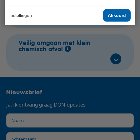
Veilig werken met de
bovenloopkraan
€ 310,- excl. btw
In overleg
Instellingen
Akkoord
In overleg
Voeg toe
In overleg
In overleg
Veilig omgaan met klein
€ 295,- excl. btw
chemisch afval
In overleg
Voeg toe
In overleg
In overleg
In overleg
€ 310,- excl. btw
Nieuwsbrief
In overleg
Voeg toe
Ja, ik ontvang graag DON updates
In overleg
In overleg
€ 399,- excl. btw