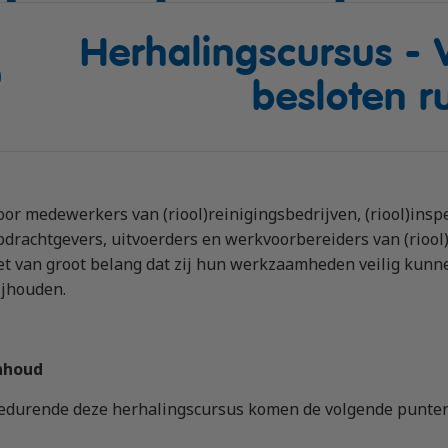
bewijs (DE)
Herhalingscursus - 
 op maat
en (LZV)
besloten r
auffeur)
estelbus
oor medewerkers van (riool)reinigingsbedrijven, (riool)insp
pdrachtgevers, uitvoerders en werkvoorbereiders van (rioo
et van groot belang dat zij hun werkzaamheden veilig kunne
ijhouden.
nhoud
edurende deze herhalingscursus komen de volgende punten