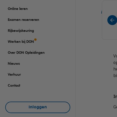
Rijbewijs D (Bus)
VCA
Taaltraining Engels
Online leren
Bus met aanhanger rij
Veiligheidstrainingen
Lange Zware Voertuig
Examen reserveren
Trekker (T)
Rijbewijskeuring
Taxi (Opleiding taxich
Werken bij DON
Training elektrische b
Over DON Opleidingen
OGS+ Opleiding
V
o
Nieuws
h
b
Verhuur
Contact
I
G
Inloggen