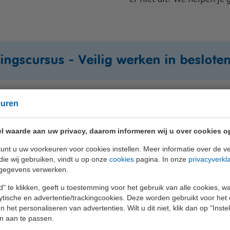
ingscursus - Veilig werken in beslote
Beschik
euren
Datum
Tijd
plekken
In overleg
In overleg
In over
l waarde aan uw privacy, daarom informeren wij u over cookies o
unt u uw voorkeuren voor cookies instellen. Meer informatie over de ve
die wij gebruiken, vindt u op onze
cookies
pagina. In onze
privacyverkl
gegevens verwerken.
ursus BHV Ploegleider
" te klikken, geeft u toestemming voor het gebruik van alle cookies, 
lytische en advertentie/trackingcookies. Deze worden gebruikt voor het
Beschik
 het personaliseren van advertenties. Wilt u dit niet, klik dan op "Inst
Datum
Tijd
plekken
n aan te passen.
ingscursus BHV Ploegleider