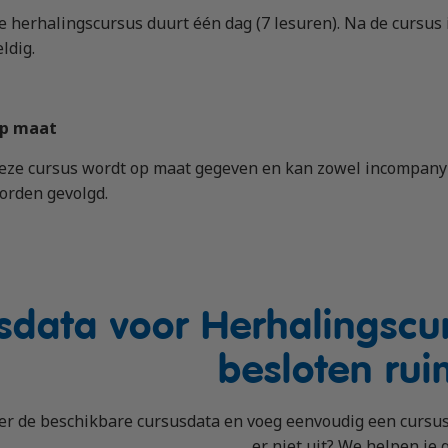
e herhalingscursus duurt één dag (7 lesuren). Na de cursus is
eldig.
p maat
eze cursus wordt op maat gegeven en kan zowel incompany a
orden gevolgd.
sdata voor Herhalingscur
besloten rui
er de beschikbare cursusdata en voeg eenvoudig een cursus,
er niet uit? We helpen je 