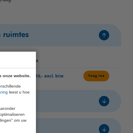
n ruimtes
bare
Prijs
leg
€ 310,- excl. btw
p onze website.
Voeg toe
rschillende
aring
leest u hoe
waaronder
 optimaliseren
bare
ellingen" om uw
Prijs