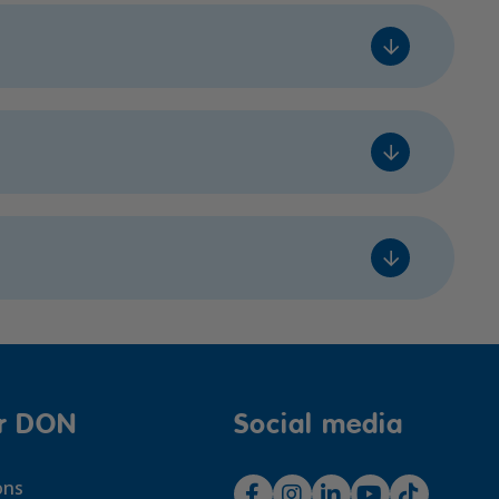
bare
Prijs
leg
€ 310,- excl. btw
Voeg toe
bare
Prijs
leg
€ 295,- excl. btw
Voeg toe
bare
Prijs
leg
€ 310,- excl. btw
Voeg toe
bare
Prijs
leg
€ 399,- excl. btw
Voeg toe
r DON
Social media
ons