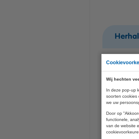
Herhal
Cookievoork
Locatie
In overleg
Wij hechten vee
In deze pop-up k
soorten cookies 
we uw persoons
Basisc
Door op "Akkoord
functionele, ana
van de website en
Locatie
cookievoorkeure
Herhal