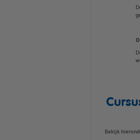
D
g
O
D
w
Cursu
Bekijk hierond