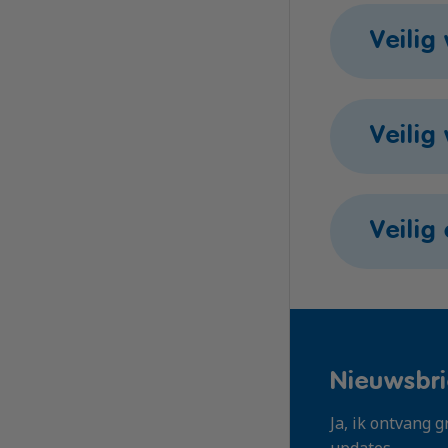
Locatie
Veilig
In overleg
Locatie
Veili
In overleg
Locatie
Veilig
In overleg
Locatie
In overleg
Nieuwsbri
Ja, ik ontvang