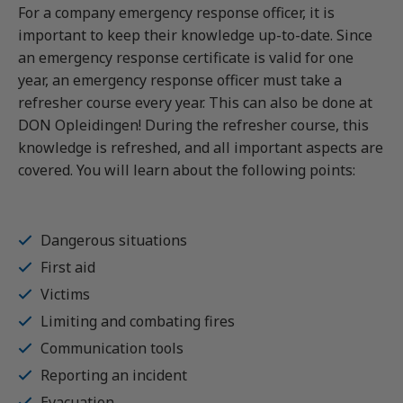
For a company emergency response officer, it is
Vrachtauto met aanhanger CE
Machinist autolaadkraan met hijsfunctie
Praktijkopleider
important to keep their knowledge up-to-date. Since
Rijbewijs D (Bus)
Reachtruck
Praktijktrainer (PTN)
an emergency response certificate is valid for one
Bus met aanhanger rijbewijs (DE)
VCA
Taaltraining Engels
year, an emergency response officer must take a
refresher course every year. This can also be done at
Lange Zware Voertuigen (LZV)
Veiligheidstrainingen op maat
DON Opleidingen! During the refresher course, this
Trekker (T)
knowledge is refreshed, and all important aspects are
Taxi (Opleiding taxichauffeur)
covered. You will learn about the following points:
Training elektrische bestelbus
OGS+ Opleiding
Dangerous situations
First aid
Victims
Limiting and combating fires
Communication tools
Reporting an incident
Evacuation