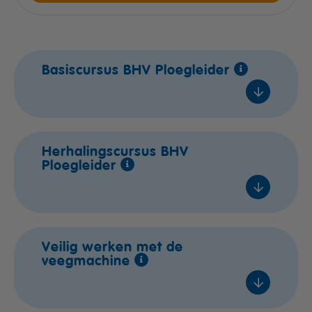
Basiscursus BHV Ploegleider
Naaldwijk
Herhalingscursus BHV
Ploegleider
ma 21 sep. 2026
Lestijden
2 / 6
Naaldwijk
Veilig werken met de
€ 525,- excl. btw
veegmachine
do 01 okt. 2026
Voeg toe
Lestijden