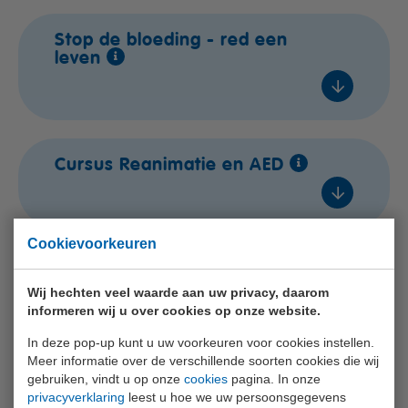
4 / 6
In overleg
Stop de bloeding - red een
€ 325,- excl. btw
In overleg
leven
In overleg
Voeg toe
In overleg
In overleg
In overleg
In overleg
In overleg
In overleg
Cursus Reanimatie en AED
€ 310,- excl. btw
In overleg
In overleg
€ 525,- excl. btw
Voeg toe
In overleg
In overleg
Voeg toe
Cookievoorkeuren
In overleg
In overleg
In overleg
Basiscursus EHBO aan baby's
In overleg
en kinderen
Wij hechten veel waarde aan uw privacy, daarom
€ 99,- excl. btw
In overleg
informeren wij u over cookies op onze website.
€ 325,- excl. btw
In overleg
Voeg toe
In deze pop-up kunt u uw voorkeuren voor cookies instellen.
Meer informatie over de verschillende soorten cookies die wij
Voeg toe
In overleg
gebruiken, vindt u op onze
cookies
pagina. In onze
In overleg
Basiscursus - Veilig werken in
privacyverklaring
leest u hoe we uw persoonsgegevens
€ 105,- excl. btw