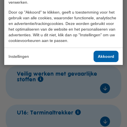
besloten ruimtes
verwerken.
In overleg
Voeg toe
Door op "Akkoord" te klikken, geeft u toestemming voor het
In overleg
gebruik van alle cookies, waaronder functionele, analytische
en advertentie/trackingcookies. Deze worden gebruikt voor
In overleg
het optimaliseren van de website en het personaliseren van
In overleg
advertenties. Wilt u dit niet, klik dan op "Instellingen" om uw
Herhalingscursus - Veilig
€ 209,- excl. btw
cookievoorkeuren aan te passen.
werken in besloten ruimtes
In overleg
Voeg toe
In overleg
Instellingen
Akkoord
In overleg
In overleg
Veilig werken met gevaarlijke
€ 509,- excl. btw
stoffen
In overleg
Voeg toe
In overleg
In overleg
In overleg
U16: Terminaltrekker
€ 310,- excl. btw
In overleg
Voeg toe