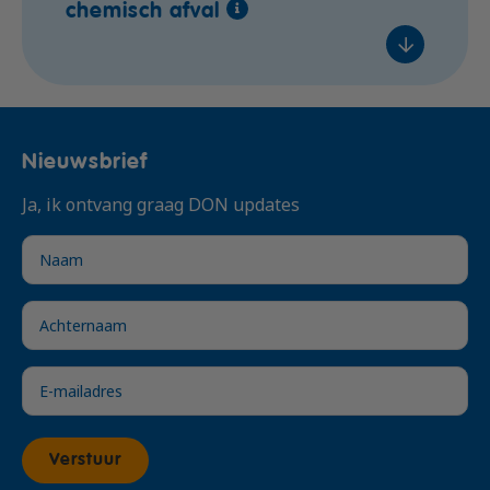
chemisch afval
In overleg
Voeg toe
In overleg
In overleg
In overleg
€ 310,- excl. btw
Nieuwsbrief
In overleg
Voeg toe
Ja, ik ontvang graag DON updates
In overleg
In overleg
€ 399,- excl. btw
Voeg toe
Verstuur