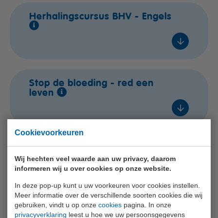
4 / 6
In overleg
Herhalingscursus BHV - Engels
€ 325,- excl. btw
In overleg
In overleg
Voeg toe
In overleg
In overleg
In overleg
In overleg
Naaldwijk
In overleg
Stop de bloeding - red een
€ 310,- excl. btw
In overleg
leven
wo 14 okt. 2026
€ 525,- excl. btw
Voeg toe
In overleg
Lestijden
Voeg toe
In overleg
Cookievoorkeuren
7 / 8
In overleg
In overleg
Basiscursus EHBO aan baby's
€ 240,- excl. btw
Wij hechten veel waarde aan uw privacy, daarom
en kinderen
In overleg
€ 325,- excl. btw
informeren wij u over cookies op onze website.
Voeg toe
In overleg
In deze pop-up kunt u uw voorkeuren voor cookies instellen.
Voeg toe
Meer informatie over de verschillende soorten cookies die wij
In overleg
gebruiken, vindt u op onze
cookies
pagina. In onze
In overleg
privacyverklaring
leest u hoe we uw persoonsgegevens
Basiscursus - Veilig werken in