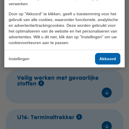
€ 99,- excl. btw
verwerken.
In overleg
besloten ruimtes
In overleg
Door op "Akkoord" te klikken, geeft u toestemming voor het
Voeg toe
In overleg
In overleg
gebruik van alle cookies, waaronder functionele, analytische
en advertentie/trackingcookies. Deze worden gebruikt voor
In overleg
In overleg
het optimaliseren van de website en het personaliseren van
In overleg
advertenties. Wilt u dit niet, klik dan op "Instellingen" om uw
In overleg
Herhalingscursus - Veilig
€ 209,- excl. btw
cookievoorkeuren aan te passen.
werken in besloten ruimtes
In overleg
€ 240,- excl. btw
Voeg toe
In overleg
Instellingen
Akkoord
Voeg toe
In overleg
In overleg
Veilig werken met gevaarlijke
€ 509,- excl. btw
stoffen
In overleg
Voeg toe
In overleg
In overleg
In overleg
U16: Terminaltrekker
€ 310,- excl. btw
In overleg