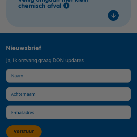
Veilig omgaan met klein
€ 295,- excl. btw
chemisch afval
In overleg
Voeg toe
In overleg
In overleg
In overleg
€ 310,- excl. btw
Nieuwsbrief
In overleg
Voeg toe
Ja, ik ontvang graag DON updates
In overleg
In overleg
€ 399,- excl. btw
Voeg toe
Verstuur