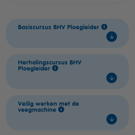
Basiscursus BHV Ploegleider
Naaldwijk
Herhalingscursus BHV
Ploegleider
ma 21 sep. 2026
Lestijden
2 / 6
Naaldwijk
Veilig werken met de
€ 525,- excl. btw
veegmachine
do 01 okt. 2026
Voeg toe
Lestijden