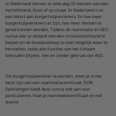
In Nederland sterven er elke dag 35 mensen aan een
Vrachtauto met aanhanger CE
Machinist autolaadkraan met hijsfunctie
Praktijkopleider
hartstilstand, thuis of op straat. In Nederland is er
Rijbewijs D (Bus)
Reachtruck
Praktijktrainer (PTN)
een tekort aan burgerhulpverleners. En hoe meer
Bus met aanhanger rijbewijs (DE)
VCA
Taaltraining Engels
burgerhulpverleners er zijn, hoe meer mensen er
gered kunnen worden. Tijdens de reanimatie en AED-
Lange Zware Voertuigen (LZV)
Veiligheidstrainingen op maat
cursus leer je iemand met een circulatiestilstand te
Trekker (T)
helpen en de bloedsomloop zo snel mogelijk weer te
Taxi (Opleiding taxichauffeur)
herstellen, zodat alle functies van het lichaam
Training elektrische bestelbus
behouden blijven, met en zonder gebruik van AED.
OGS+ Opleiding
Om burgerhulpverlener te worden, moet je in het
bezit zijn van een reanimatiecertificaat. DON
Opleidingen biedt deze cursus ook aan voor
particulieren. Haal je reanimatiecertificaat en red
levens!