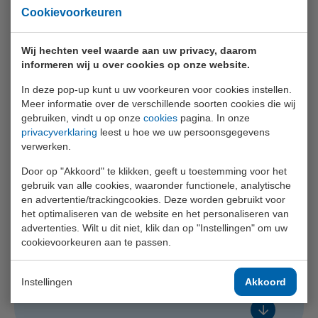
Cookievoorkeuren
U16: Heftruck basis
Wij hechten veel waarde aan uw privacy, daarom
informeren wij u over cookies op onze website.
In deze pop-up kunt u uw voorkeuren voor cookies instellen.
Meer informatie over de verschillende soorten cookies die wij
Naaldwijk
gebruiken, vindt u op onze
cookies
pagina. In onze
U16: Heftruck herhaling
privacyverklaring
leest u hoe we uw persoonsgegevens
wo 26 aug. 2026
verwerken.
Lestijden
Door op "Akkoord" te klikken, geeft u toestemming voor het
gebruik van alle cookies, waaronder functionele, analytische
Oosterhout
5 / 18
en advertentie/trackingcookies. Deze worden gebruikt voor
Heftruck herhaling - Engels
het optimaliseren van de website en het personaliseren van
€ 505,- excl. btw
vr 14 aug. 2026
advertenties. Wilt u dit niet, klik dan op "Instellingen" om uw
cookievoorkeuren aan te passen.
Lestijden
Voeg toe
In overleg
2 / 6
Instellingen
Akkoord
Heftruck basis - Pools
€ 310,- excl. btw
In overleg