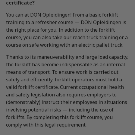
certificate?
Vrachtauto met aanhanger CE
Machinist autolaadkraan met hijsfunctie
Praktijkopleider
Rijbewijs D (Bus)
Reachtruck
Praktijktrainer (PTN)
You can at DON Opleidingen! From a basic forklift
training to a refresher course — DON Opleidingen is
Bus met aanhanger rijbewijs (DE)
VCA
Taaltraining Engels
the right place for you. In addition to the forklift
Lange Zware Voertuigen (LZV)
Veiligheidstrainingen op maat
course, you can also take our reach truck training or a
Trekker (T)
course on safe working with an electric pallet truck.
Taxi (Opleiding taxichauffeur)
Thanks to its maneuverability and large load capacity,
Training elektrische bestelbus
the forklift has become indispensable as an internal
means of transport. To ensure work is carried out
OGS+ Opleiding
safely and efficiently, forklift operators must hold a
valid forklift certificate. Current occupational health
and safety legislation also requires employers to
(demonstrably) instruct their employees in situations
involving potential risks — including the use of
forklifts. By completing this forklift course, you
comply with this legal requirement.