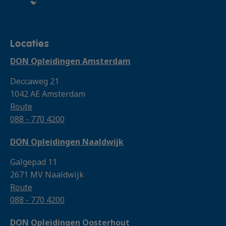
€ 505,- excl. btw
do 10 sep. 2026
Lestijden
Voeg toe
Locaties
5 / 6
DON Opleidingen Amsterdam
€ 310,- excl. btw
Deccaweg 21
Naaldwijk
1042 AE Amsterdam
Voeg toe
Route
di 17 nov. 2026
088 - 770 4200
Lestijden
DON Opleidingen Naaldwijk
Amsterdam
6 / 6
Galgepad 11
€ 505,- excl. btw
do 10 sep. 2026
2671 MV Naaldwijk
Route
Lestijden
Voeg toe
088 - 770 4200
4 / 6
DON Opleidingen Oosterhout
€ 310,- excl. btw