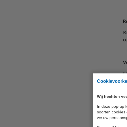
R
B
c
V
E
z
Cookievoork
a
Wij hechten vee
L
In deze pop-up k
soorten cookies 
we uw persoons