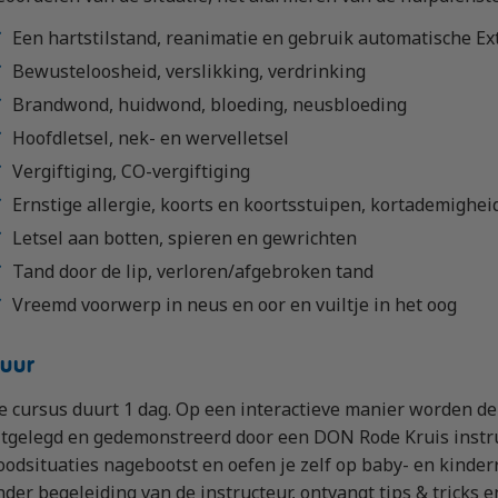
Een hartstilstand, reanimatie en gebruik automatische Ext
Bewusteloosheid, verslikking, verdrinking
Brandwond, huidwond, bloeding, neusbloeding
Hoofdletsel, nek- en wervelletsel
Vergiftiging, CO-vergiftiging
Ernstige allergie, koorts en koortsstuipen, kortademighei
Letsel aan botten, spieren en gewrichten
Tand door de lip, verloren/afgebroken tand
Vreemd voorwerp in neus en oor en vuiltje in het oog
uur
e cursus duurt 1 dag. Op een interactieve manier worden de
itgelegd en gedemonstreerd door een DON Rode Kruis instruc
oodsituaties nagebootst en oefen je zelf op baby- en kinde
nder begeleiding van de instructeur, ontvangt tips & tricks 