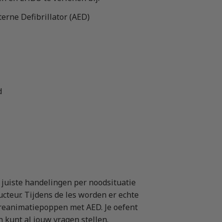
erne Defibrillator (AED)
d
 juiste handelingen per noodsituatie
teur. Tijdens de les worden er echte
rreanimatiepoppen met AED. Je oefent
en kunt al jouw vragen stellen.