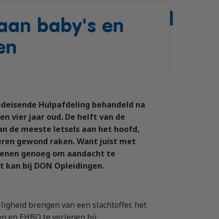
aan baby's en
en
oedeisende Hulpafdeling behandeld na
en vier jaar oud. De helft van de
an de meeste letsels aan het hoofd,
deren gewond raken. Want juist met
Redenen genoeg om aandacht te
at kan bij DON Opleidingen.
iligheid brengen van een slachtoffer, het
en en EHBO te verlenen bij: