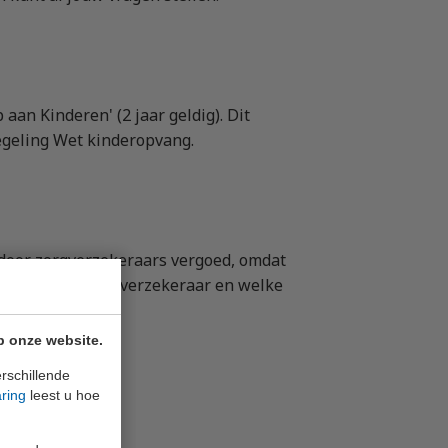
 aan Kinderen' (2 jaar geldig). Dit
Regeling Wet kinderopvang.
door zorgverzekeraars vergoed, omdat
kelijk van de zorgverzekeraar en welke
p onze website.
rschillende
aring
leest u hoe