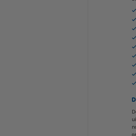
D
D
u
n
o