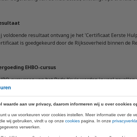
esultaat
ij voldoende resultaat ontvang je het 'Certificaat Eerste Hulp
ertificaat is goedgekeurd door de Rijksoverheid binnen de 
ergoeding EHBO-cursus
HBO-cursussen van het Rode Kruis worden in veel gevallen 
ij het belang van preventie inzien. Een vergoeding is afhan
euren
anvullende module(s) er is/zijn afgesloten.
l waarde aan uw privacy, daarom informeren wij u over cookies o
ees hier meer over vergoedingen.
unt u uw voorkeuren voor cookies instellen. Meer informatie over de ve
die wij gebruiken, vindt u op onze
cookies
pagina. In onze
privacyverkl
gegevens verwerken.