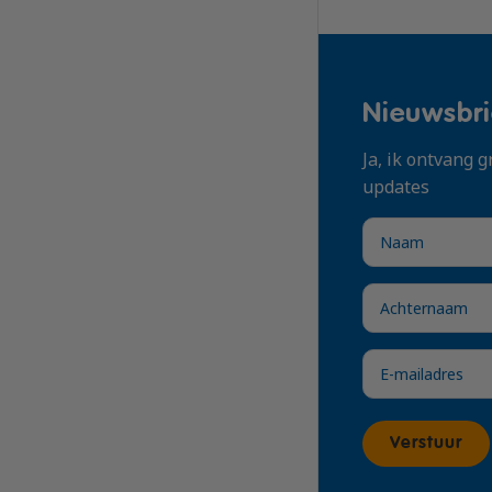
Locatie
Naaldwijk
Naaldwijk
Nieuwsbri
Naaldwijk
Ja, ik ontvang
Amsterdam
Naaldwijk
updates
Amsterdam
In overleg
Naaldwijk
Oosterhout
Naaldwijk
Verstuur
Naaldwijk