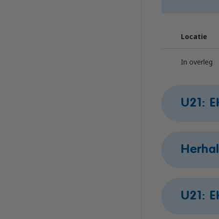
Locatie
In overleg
U21: 
Locatie
Herha
Naaldwijk
Locatie
U21: 
In overleg
Naaldwijk