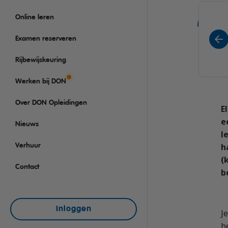
Rijbewijs D (Bus)
VCA
Taaltraining Engels
Online leren
Bus met aanhanger rij
Veiligheidstrainingen
Lange Zware Voertuig
Examen reserveren
Trekker (T)
Rijbewijskeuring
Taxi (Opleiding taxich
Werken bij DON
Training elektrische b
Over DON Opleidingen
OGS+ Opleiding
E
e
Nieuws
l
h
Verhuur
(
Contact
b
Inloggen
J
b