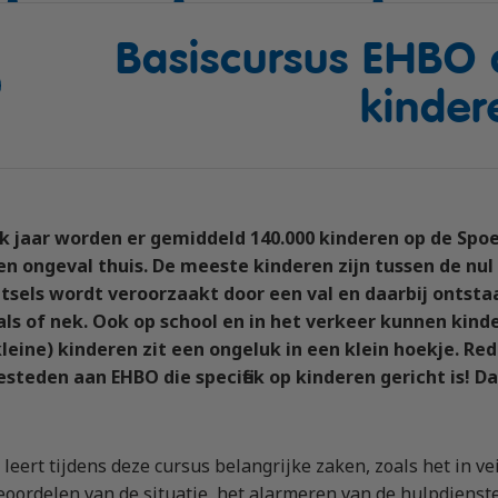
bewijs (DE)
Basiscursus EHBO 
 op maat
en (LZV)
kinder
auffeur)
estelbus
lk jaar worden er gemiddeld 140.000 kinderen op de Sp
en ongeval thuis. De meeste kinderen zijn tussen de nul 
etsels wordt veroorzaakt door een val en daarbij ontsta
als of nek. Ook op school en in het verkeer kunnen kin
kleine) kinderen zit een ongeluk in een klein hoekje. 
esteden aan EHBO die specifiek op kinderen gericht is! D
e leert tijdens deze cursus belangrijke zaken, zoals het in ve
eoordelen van de situatie, het alarmeren van de hulpdienst