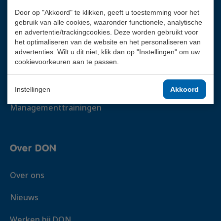
Door op "Akkoord" te klikken, geeft u toestemming voor het
Opleidingen
gebruik van alle cookies, waaronder functionele, analytische
en advertentie/trackingcookies. Deze worden gebruikt voor
Rijopleidingen
het optimaliseren van de website en het personaliseren van
advertenties. Wilt u dit niet, klik dan op "Instellingen" om uw
Code 95 nascholing
cookievoorkeuren aan te passen.
Veiligheidstrainingen
Instellingen
Akkoord
Managementtrainingen
Over DON
Over ons
Nieuws
Werken bij DON