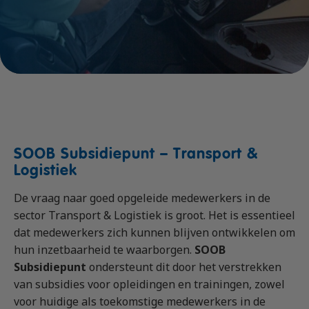
Vrachtauto met aanhanger CE
Machinist autolaadkraan met hijsfunctie
Praktijkopleider
Rijbewijs D (Bus)
Reachtruck
Praktijktrainer (PTN)
Bus met aanhanger rijbewijs (DE)
VCA
Taaltraining Engels
Lange Zware Voertuigen (LZV)
Veiligheidstrainingen op maat
Trekker (T)
Taxi (Opleiding taxichauffeur)
Training elektrische bestelbus
SOOB Subsidiepunt – Transport &
OGS+ Opleiding
Logistiek
De vraag naar goed opgeleide medewerkers in de
sector Transport & Logistiek is groot. Het is essentieel
dat medewerkers zich kunnen blijven ontwikkelen om
hun inzetbaarheid te waarborgen.
SOOB
Subsidiepunt
ondersteunt dit door het verstrekken
SOOB subsidie bij
van subsidies voor opleidingen en trainingen, zowel
voor huidige als toekomstige medewerkers in de