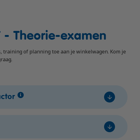
T - Theorie-examen
 training of planning toe aan je winkelwagen. Kom je
graag.
actor
bare
Prijs
€ 99,- excl. btw