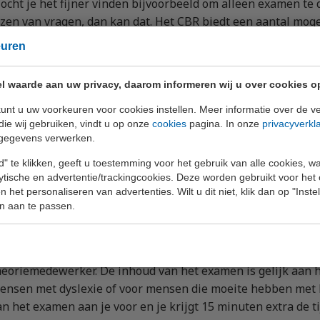
ocht je het fijner vinden bijvoorbeeld om alleen examen te do
ezen van vragen, dan kan dat. Het CBR biedt een aantal moge
euren
l waarde aan uw privacy, daarom informeren wij u over cookies o
heorie-examen extra tijd
unt u uw voorkeuren voor cookies instellen. Meer informatie over de ve
et verschil met een standaard theorie-examen is dat je voor
die wij gebruiken, vindt u op onze
cookies
pagina. In onze
privacyverkl
rijgt om de vragen te beantwoorden. Dit is vooral aan te r
gegevens verwerken.
ezen of beter kunnen presteren bij minder tijdsdruk.
" te klikken, geeft u toestemming voor het gebruik van alle cookies, 
lytische en advertentie/trackingcookies. Deze worden gebruikt voor het
 het personaliseren van advertenties. Wilt u dit niet, klik dan op "Inst
n aan te passen.
heorie-examen individueel
et individuele begeleide examen doe je alleen in een ruimt
heoriemedewerker. De inhoud van het examen is gelijk aan 
ensen met dyslexie of voor mensen die moeite hebben met 
an het examen aan je voor en je krijgt 15 minuten extra de ti