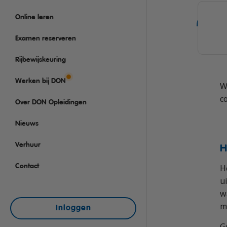
Rijbewijs D (Bus)
VCA
Taaltraining Engels
Online leren
Bus met aanhanger rij
Veiligheidstrainingen
Lange Zware Voertuig
Examen reserveren
Trekker (T)
Rijbewijskeuring
Taxi (Opleiding taxich
Werken bij DON
W
Training elektrische b
c
Over DON Opleidingen
OGS+ Opleiding
Nieuws
Verhuur
H
Contact
H
u
w
m
Inloggen
G