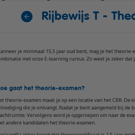
bewijs (DE)
Rijbewijs T - Th
 op maat
en (LZV)
auffeur)
anneer je minimaal 15,5 jaar oud bent, mag je het theorie-e
estelbus
ombinatie met onze E-learning cursus. Zo weet je zeker dat 
oe gaat het theorie-examen?
et theorie-examen maak je op een locatie van het CBR. De exac
itnodiging die je ontvangt. Nadat je bent aangemeld bij de b
achtruimte. Vervolgens word je opgeroepen om naar de exa
et andere kandidaten het theorie-examen.
eslaagd? Lekker bezig! Het theoriecertificaat is 1,5 jaar geld