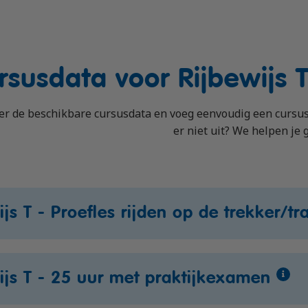
rsusdata voor Rijbewijs 
er de beschikbare cursusdata en voeg eenvoudig een cursus,
er niet uit? We helpen je 
ijs T - Proefles rijden op de trekker/tr
Beschik
Datum
Tijd
plekken
ijs T - 25 uur met praktijkexamen
za 15 aug. 2026
12:45 - 14:15
1