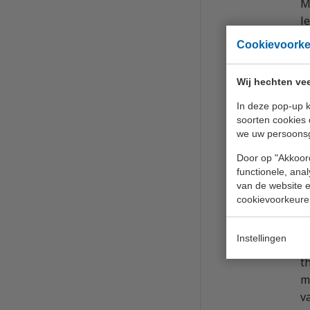
M
l
Cookievoork
Wij hechten vee
T
In deze pop-up k
H
soorten cookies 
k
we uw persoons
l
Door op "Akkoord
functionele, ana
van de website en
cookievoorkeure
T
Instellingen
H
t
m
v