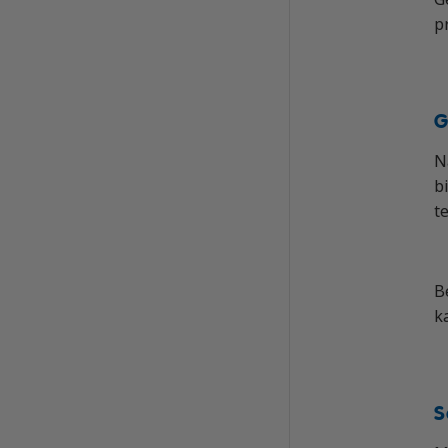
p
G
N
b
t
B
k
S