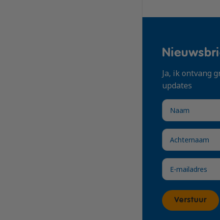
Locatie
Naaldwijk
In overleg
Nieuwsbri
Oosterhout
Ja, ik ontvang
Amsterdam
updates
Oosterhout
Naaldwijk
Oosterhout
Naaldwijk
Verstuur
Oosterhout