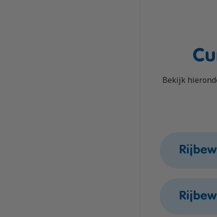
Cu
Bekijk hierond
Rijbew
Locatie
Rijbew
Oosterhout