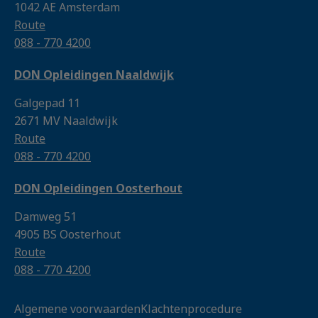
di 29 sep. 2026
1042 AE Amsterdam
Route
10:30 - 12:00
088 - 770 4200
1
DON Opleidingen Naaldwijk
€ 99,- excl. btw
Galgepad 11
Voeg toe
2671 MV Naaldwijk
Route
088 - 770 4200
DON Opleidingen Oosterhout
Naaldwijk
Damweg 51
ma 05 okt. 2026
4905 BS Oosterhout
10:30 - 12:00
Route
088 - 770 4200
1
€ 99,- excl. btw
Algemene voorwaarden
Klachtenprocedure