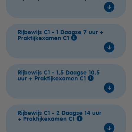
Amsterdam
Rijbewijs C1 - 1 Daagse 7 uur +
Praktijkexamen C1
za 15 aug. 2026
14:30 - 16:00
1
In overleg
Rijbewijs C1 - 1,5 Daagse 10,5
€ 99,- excl. btw
uur + Praktijkexamen C1
In overleg
Voeg toe
In overleg
In overleg
In overleg
Rijbewijs C1 - 2 Daagse 14 uur
€ 1.497,- excl. btw
Oosterhout
+ Praktijkexamen C1
In overleg
Voeg toe
do 27 aug. 2026