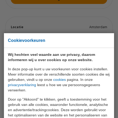
Amsterdam
di 27 okt. 2026
Cookievoorkeuren
07:00 - 13:00
Wij hechten veel waarde aan uw privacy, daarom
23 / 23
informeren wij u over cookies op onze website.
€ 399,- excl. btw
In deze pop-up kunt u uw voorkeuren voor cookies instellen.
Meer informatie over de verschillende soorten cookies die wij
Voeg toe
gebruiken, vindt u op onze
cookies
pagina. In onze
privacyverklaring
leest u hoe we uw persoonsgegevens
verwerken.
Door op "Akkoord" te klikken, geeft u toestemming voor het
gebruik van alle cookies, waaronder functionele, analytische
Oosterhout
en advertentie/trackingcookies. Deze worden gebruikt voor
het optimaliseren van de website en het personaliseren van
do 29 okt. 2026