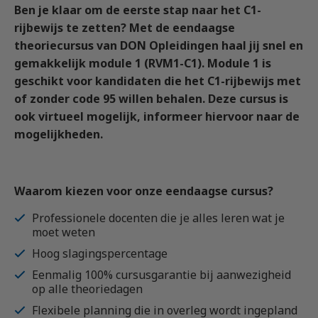
Ben je klaar om de eerste stap naar het C1-
Vrachtauto met aanhanger CE
Machinist autolaadkraan met hijsfunctie
Praktijkopleider
rijbewijs te zetten? Met de eendaagse
Rijbewijs D (Bus)
Reachtruck
Praktijktrainer (PTN)
theoriecursus van DON Opleidingen haal jij snel en
Bus met aanhanger rijbewijs (DE)
VCA
Taaltraining Engels
gemakkelijk module 1 (RVM1-C1). Module 1 is
geschikt voor kandidaten die het C1-rijbewijs met
Lange Zware Voertuigen (LZV)
Veiligheidstrainingen op maat
of zonder code 95 willen behalen. Deze cursus is
Trekker (T)
ook virtueel mogelijk, informeer hiervoor naar de
Taxi (Opleiding taxichauffeur)
mogelijkheden.
Training elektrische bestelbus
OGS+ Opleiding
Waarom kiezen voor onze eendaagse cursus?
Professionele docenten die je alles leren wat je
moet weten
Hoog slagingspercentage
Eenmalig 100% cursusgarantie bij aanwezigheid
op alle theoriedagen
Flexibele planning die in overleg wordt ingepland