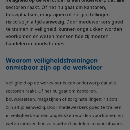
Vrachtauto met aanhanger CE
Machinist autolaadkraan met hijsfunctie
Praktijkopleider
sectoren raakt. Of het nu gaat om kantoren,
Rijbewijs D (Bus)
Reachtruck
Praktijktrainer (PTN)
bouwplaatsen, magazijnen of zorginstellingen:
risico’s zijn altijd aanwezig. Door medewerkers goed
Bus met aanhanger rijbewijs (DE)
VCA
Taaltraining Engels
te trainen in veiligheid, kunnen ongelukken worden
Lange Zware Voertuigen (LZV)
Veiligheidstrainingen op maat
voorkomen en weten mensen hoe zij moeten
Trekker (T)
handelen in noodsituaties.
Taxi (Opleiding taxichauffeur)
Waarom veiligheidstrainingen
Training elektrische bestelbus
onmisbaar zijn op de werkvloer
OGS+ Opleiding
Veiligheid op de werkvloer is een onderwerp dat alle
sectoren raakt. Of het nu gaat om kantoren,
bouwplaatsen, magazijnen of zorginstellingen: risico’s
zijn altijd aanwezig. Door medewerkers goed te trainen
in veiligheid, kunnen ongelukken worden voorkomen en
weten mensen hoe zij moeten handelen in noodsituaties.