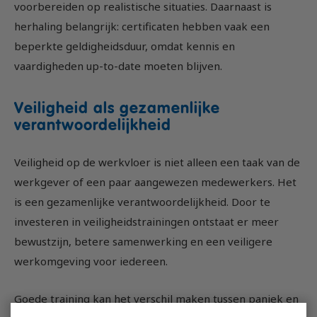
voorbereiden op realistische situaties. Daarnaast is
herhaling belangrijk: certificaten hebben vaak een
beperkte geldigheidsduur, omdat kennis en
vaardigheden up-to-date moeten blijven.
Veiligheid als gezamenlijke
verantwoordelijkheid
Veiligheid op de werkvloer is niet alleen een taak van de
werkgever of een paar aangewezen medewerkers. Het
is een gezamenlijke verantwoordelijkheid. Door te
investeren in veiligheidstrainingen ontstaat er meer
bewustzijn, betere samenwerking en een veiligere
werkomgeving voor iedereen.
Goede training kan het verschil maken tussen paniek en