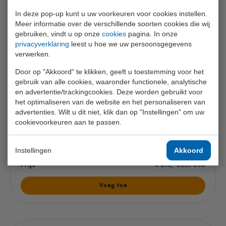
€ 215,- excl. btw
In deze pop-up kunt u uw voorkeuren voor cookies instellen.
Meer informatie over de verschillende soorten cookies die wij
gebruiken, vindt u op onze
cookies
pagina. In onze
Voeg toe
privacyverklaring
leest u hoe we uw persoonsgegevens
verwerken.
Door op "Akkoord" te klikken, geeft u toestemming voor het
gebruik van alle cookies, waaronder functionele, analytische
Amsterdam
en advertentie/trackingcookies. Deze worden gebruikt voor
het optimaliseren van de website en het personaliseren van
ma 07 dec. 2026
advertenties. Wilt u dit niet, klik dan op "Instellingen" om uw
cookievoorkeuren aan te passen.
08:00 - 16:00
15 / 16
Instellingen
Akkoord
€ 215,- excl. btw
Voeg toe