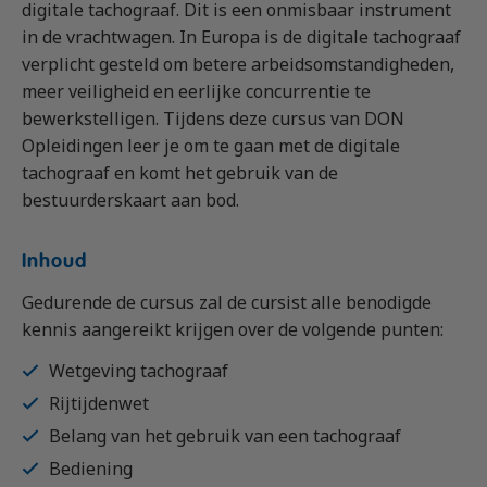
digitale tachograaf. Dit is een onmisbaar instrument
Vrachtauto met aanhanger CE
Machinist autolaadkraan met hijsfunctie
Praktijkopleider
in de vrachtwagen. In Europa is de digitale tachograaf
Rijbewijs D (Bus)
Reachtruck
Praktijktrainer (PTN)
verplicht gesteld om betere arbeidsomstandigheden,
Bus met aanhanger rijbewijs (DE)
VCA
Taaltraining Engels
meer veiligheid en eerlijke concurrentie te
bewerkstelligen. Tijdens deze cursus van DON
Lange Zware Voertuigen (LZV)
Veiligheidstrainingen op maat
Opleidingen leer je om te gaan met de digitale
Trekker (T)
tachograaf en komt het gebruik van de
Taxi (Opleiding taxichauffeur)
bestuurderskaart aan bod.
Training elektrische bestelbus
Inhoud
OGS+ Opleiding
Gedurende de cursus zal de cursist alle benodigde
kennis aangereikt krijgen over de volgende punten:
Wetgeving tachograaf
Rijtijdenwet
Belang van het gebruik van een tachograaf
Bediening