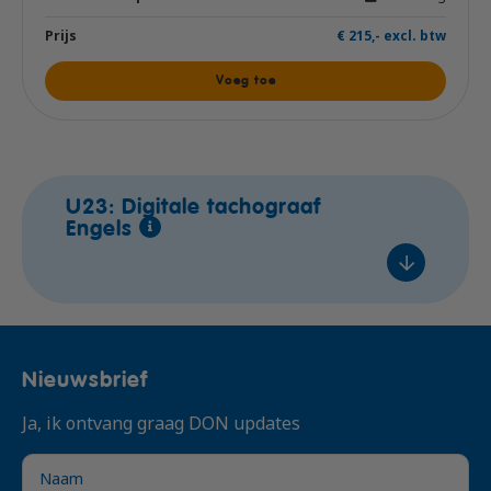
€ 215,- excl. btw
Voeg toe
U23: Digitale tachograaf
Engels
In overleg
Nieuwsbrief
In overleg
Ja, ik ontvang graag DON updates
In overleg
In overleg