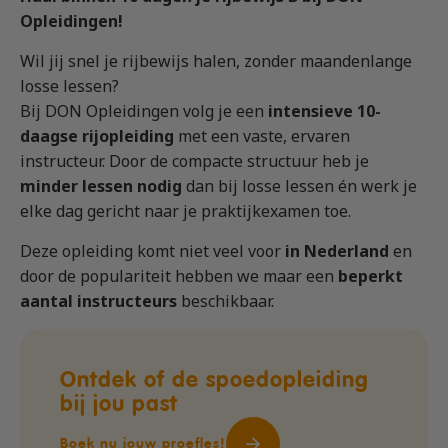
Vrachtauto met aanhanger CE
Machinist autolaadkraan met hijsfunctie
Praktijkopleider
Opleidingen!
Rijbewijs D (Bus)
Reachtruck
Praktijktrainer (PTN)
Wil jij snel je rijbewijs halen, zonder maandenlange
Bus met aanhanger rijbewijs (DE)
VCA
Taaltraining Engels
losse lessen?
Bij DON Opleidingen volg je een
intensieve 10-
Lange Zware Voertuigen (LZV)
Veiligheidstrainingen op maat
daagse rijopleiding
met een vaste, ervaren
Trekker (T)
instructeur. Door de compacte structuur heb je
Taxi (Opleiding taxichauffeur)
minder lessen nodig
dan bij losse lessen én werk je
elke dag gericht naar je praktijkexamen toe.
Training elektrische bestelbus
OGS+ Opleiding
Deze opleiding komt niet veel voor
in Nederland
en
door de populariteit hebben we maar een
beperkt
aantal instructeurs
beschikbaar.
Ontdek of de spoedopleiding
bij jou past
Boek nu jouw proefles!